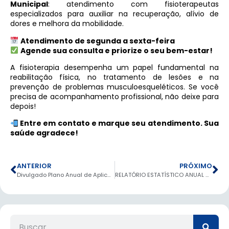
Municipal
: atendimento com fisioterapeutas
especializados para auxiliar na recuperação, alívio de
dores e melhora da mobilidade.
Atendimento de segunda a sexta-feira
Agende sua consulta e priorize o seu bem-estar!
A fisioterapia desempenha um papel fundamental na
reabilitação física, no tratamento de lesões e na
prevenção de problemas musculoesqueléticos. Se você
precisa de acompanhamento profissional, não deixe para
depois!
Entre em contato e marque seu atendimento. Sua
saúde agradece!
ANTERIOR
PRÓXIMO
Divulgado Plano Anual de Aplicacação de Recursos da PNAB
RELATÓRIO ESTATÍSTICO ANUAL DE PEDIDOS DE ACESSO À INFORMAÇÃO (Art. 30, III, da Lei n° 12.527/2011)