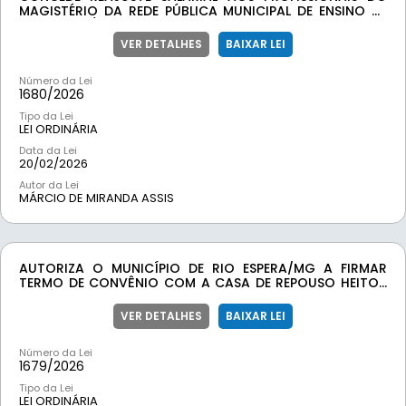
MAGISTÉRIO DA REDE PÚBLICA MUNICIPAL DE ENSINO DE
RIO ESPERA/MG EM CONFORMIDADE COM O REAJUSTE DO
PISO NACIONAL PREVISTO PELA PORTARIA MEC N°
VER DETALHES
BAIXAR LEI
82/2026, E DÁ OUTRAS DISPOSIÇÕES.
Número da Lei
1680/
2026
Tipo da Lei
LEI ORDINÁRIA
Data da Lei
20/02/2026
Autor da Lei
MÁRCIO DE MIRANDA ASSIS
AUTORIZA O MUNICÍPIO DE RIO ESPERA/MG A FIRMAR
TERMO DE CONVÊNIO COM A CASA DE REPOUSO HEITOR
HORÁCIO DORNELAS PARA REPASSE DE RECURSOS
FINANCEIROS ORIUNDOS DE EMENDA PARLAMENTAR, E DÁ
VER DETALHES
BAIXAR LEI
OUTRAS PROVIDÊNCIAS.
Número da Lei
1679/
2026
Tipo da Lei
LEI ORDINÁRIA