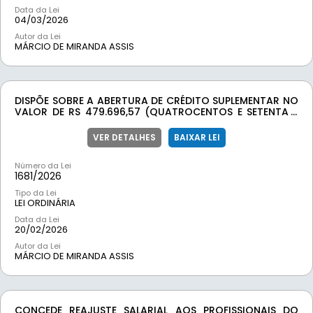
Data da Lei
04/03/2026
Autor da Lei
MÁRCIO DE MIRANDA ASSIS
DISPÕE SOBRE A ABERTURA DE CRÉDITO SUPLEMENTAR NO
VALOR DE RS 479.696,57 (QUATROCENTOS E SETENTA E
NOVE, SEISCENTOS E NOVENTA E SEIS REAIS E CINQUENTA E
SETE CENTAVOS) E DÁ OUTRAS PROVIDÊNCIAS.
VER DETALHES
BAIXAR LEI
Número da Lei
1681/
2026
Tipo da Lei
LEI ORDINÁRIA
Data da Lei
20/02/2026
Autor da Lei
MÁRCIO DE MIRANDA ASSIS
CONCEDE REAJUSTE SALARIAL AOS PROFISSIONAIS DO