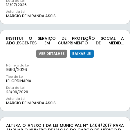
Data da Lei
13/07/2026
Autor da Lei
MÁRCIO DE MIRANDA ASSIS
INSTITUI O SERVIÇO DE PROTEÇÃO SOCIAL A
ADOLESCENTES EM CUMPRIMENTO DE MEDIDA
SOCIOEDUCATIVA EM MEIO ABERTO DE LIBERDADE
ASSISTIDA E DE PRESTAÇÃO DE SERVIÇOS À COMUNIDADE
VER DETALHES
BAIXAR LEI
NO MUNICÍPIO DE RIO ESPERA/MG, E DÁ OUTRAS
PROVIDÊNCIAS
Número da Lei
1690/
2026
Tipo da Lei
LEI ORDINÁRIA
Data da Lei
23/06/2026
Autor da Lei
MÁRCIO DE MIRANDA ASSIS
ALTERA O ANEXO I DA LEI MUNICIPAL Nº 1.464/2017 PARA