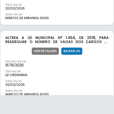
Data da Lei
20/02/2026
Autor da Lei
MÁRCIO DE MIRANDA ASSIS
ALTERA A LEI MUNICIPAL N° 1.464, DE 2018, PARA
READEQUAR O NÚMERO DE VAGAS DOS CARGOS DE
PROFESSOR DO ENSINO FUNDAMENTAL E PROFESSOR DA
EDUCAÇÃO INFANTIL, E DÁ OUTRAS PROVIDÊNCIAS.
VER DETALHES
BAIXAR LEI
Número da Lei
1678/
2026
Tipo da Lei
LEI ORDINÁRIA
Data da Lei
20/02/2026
Autor da Lei
MÁRCIO DE MIRANDA ASSIS