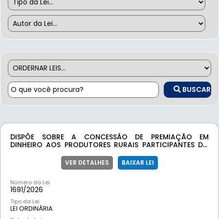
BUSCAR
DISPÕE SOBRE A CONCESSÃO DE PREMIAÇÃO EM
DINHEIRO AOS PRODUTORES RURAIS PARTICIPANTES DO
TORNEIO LEITEIRO DOS EXERCÍCIOS DE 2026, 2027 E 2028
E DÁ OUTRAS PROVIDÊNCIAS.
VER DETALHES
BAIXAR LEI
Número da Lei
1691/
2026
Tipo da Lei
LEI ORDINÁRIA