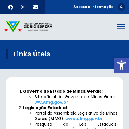
Acesso a Informação
Links Úteis
Ab
Governo do Estado de Minas Gerais:
Site oficial do Governo de Minas Gerais:
www.mg.gov.br
Legislação Estadual:
Portal da Assembleia Legislativa de Minas
Gerais (ALMG):
www.almg.gov.br
Pesquisa de Leis Estaduais: