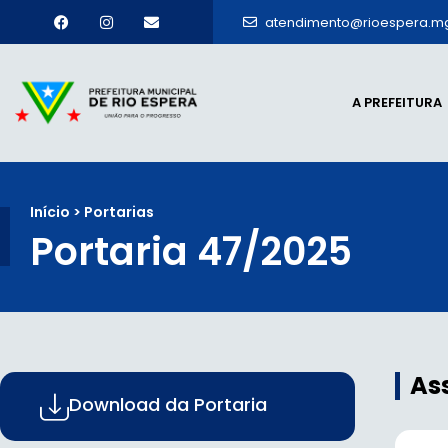
atendimento@rioespera.mg
A PREFEITURA
Início > Portarias
Portaria 47/2025
As
Download da Portaria